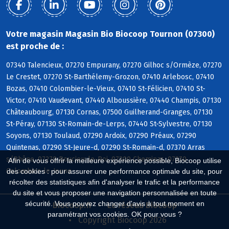
Votre magasin Magasin Bio Biocoop Tournon (07300)
est proche de :
07340 Talencieux, 07270 Empurany, 07270 Gilhoc s/Ormèze, 07270
Le Crestet, 07270 St-Barthélemy-Grozon, 07410 Arlebosc, 07410
Bozas, 07410 Colombier-le-Vieux, 07410 St-Félicien, 07410 St-
Victor, 07410 Vaudevant, 07440 Alboussière, 07440 Champis, 07130
Châteaubourg, 07130 Cornas, 07500 Guilherand-Granges, 07130
St-Péray, 07130 St-Romain-de-Lerps, 07440 St-Sylvestre, 07130
Soyons, 07130 Toulaud, 07290 Ardoix, 07290 Préaux, 07290
Quintenas, 07290 St-Jeure-d, 07290 St-Romain-d, 07370 Arras
s/Rhône, 07270 Boucieu-le-Roi, 07300 Cheminas, 07270
Afin de vous offrir la meilleure expérience possible, Biocoop utilise
Colombier-le-Jeune
des cookies : pour assurer une performance optimale du site, pour
récolter des statistiques afin d'analyser le trafic et la performance
du site et vous proposer une navigation personnalisée en toute
sécurité. Vous pouvez changer d'avis à tout moment en
Biocoop.fr
Le réseau Biocoop
paramétrant vos cookies. OK pour vous ?
Copyright Biocoop 2026