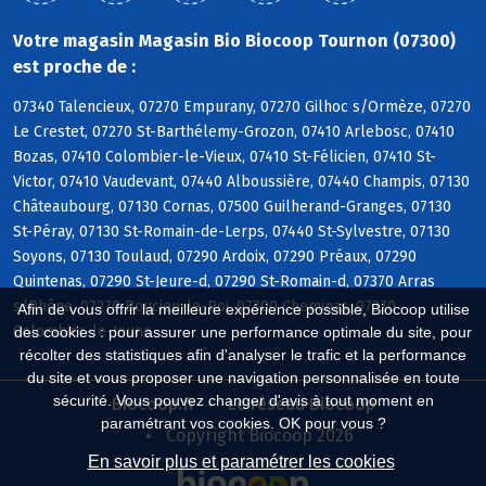
Votre magasin Magasin Bio Biocoop Tournon (07300)
est proche de :
07340 Talencieux, 07270 Empurany, 07270 Gilhoc s/Ormèze, 07270
Le Crestet, 07270 St-Barthélemy-Grozon, 07410 Arlebosc, 07410
Bozas, 07410 Colombier-le-Vieux, 07410 St-Félicien, 07410 St-
Victor, 07410 Vaudevant, 07440 Alboussière, 07440 Champis, 07130
Châteaubourg, 07130 Cornas, 07500 Guilherand-Granges, 07130
St-Péray, 07130 St-Romain-de-Lerps, 07440 St-Sylvestre, 07130
Soyons, 07130 Toulaud, 07290 Ardoix, 07290 Préaux, 07290
Quintenas, 07290 St-Jeure-d, 07290 St-Romain-d, 07370 Arras
s/Rhône, 07270 Boucieu-le-Roi, 07300 Cheminas, 07270
Afin de vous offrir la meilleure expérience possible, Biocoop utilise
Colombier-le-Jeune
des cookies : pour assurer une performance optimale du site, pour
récolter des statistiques afin d'analyser le trafic et la performance
du site et vous proposer une navigation personnalisée en toute
sécurité. Vous pouvez changer d'avis à tout moment en
Biocoop.fr
Le réseau Biocoop
paramétrant vos cookies. OK pour vous ?
Copyright Biocoop 2026
En savoir plus et paramétrer les cookies