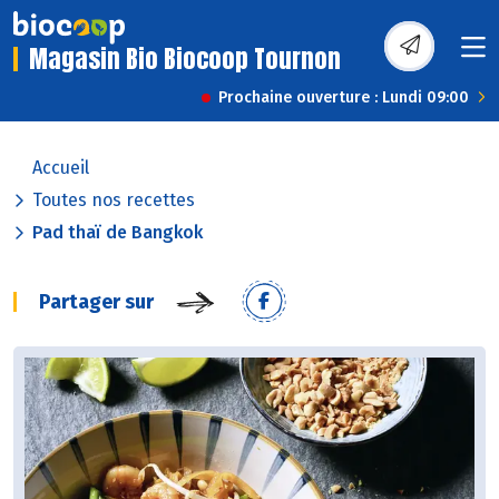
Magasin Bio Biocoop Tournon
Prochaine ouverture : Lundi 09:00
Accueil
Toutes nos recettes
Pad thaï de Bangkok
Partager sur