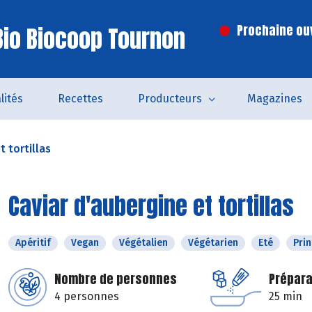
io Biocoop Tournon
Prochaine ouv
lités
Recettes
Producteurs
Magazines
t tortillas
Caviar d'aubergine et tortillas
Apéritif
Vegan
Végétalien
Végétarien
Eté
Pri
Nombre de personnes
Prépara
4 personnes
25 min