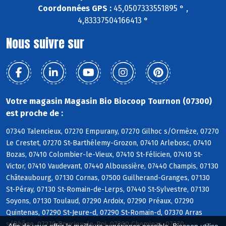
Coordonnées GPS :
45,0507333551895 ° ,
4,83337504166413 °
Nous suivre sur
Votre magasin Magasin Bio Biocoop Tournon (07300)
est proche de :
07340 Talencieux, 07270 Empurany, 07270 Gilhoc s/Ormèze, 07270
Le Crestet, 07270 St-Barthélemy-Grozon, 07410 Arlebosc, 07410
Bozas, 07410 Colombier-le-Vieux, 07410 St-Félicien, 07410 St-
Victor, 07410 Vaudevant, 07440 Alboussière, 07440 Champis, 07130
Châteaubourg, 07130 Cornas, 07500 Guilherand-Granges, 07130
St-Péray, 07130 St-Romain-de-Lerps, 07440 St-Sylvestre, 07130
Soyons, 07130 Toulaud, 07290 Ardoix, 07290 Préaux, 07290
Quintenas, 07290 St-Jeure-d, 07290 St-Romain-d, 07370 Arras
s/Rhône, 07270 Boucieu-le-Roi, 07300 Cheminas, 07270