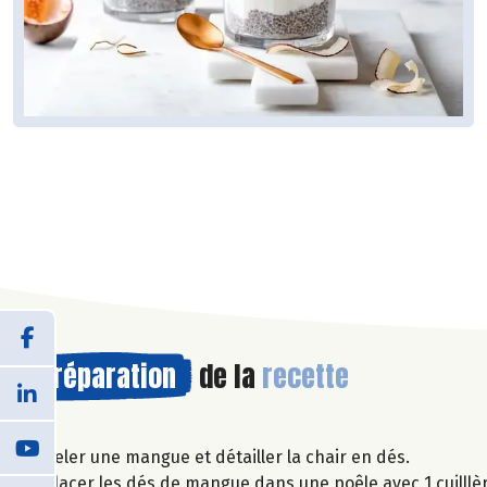
Préparation
de la
recette
Peler une mangue et détailler la chair en dés.
Placer les dés de mangue dans une poêle avec 1 cuilllèr