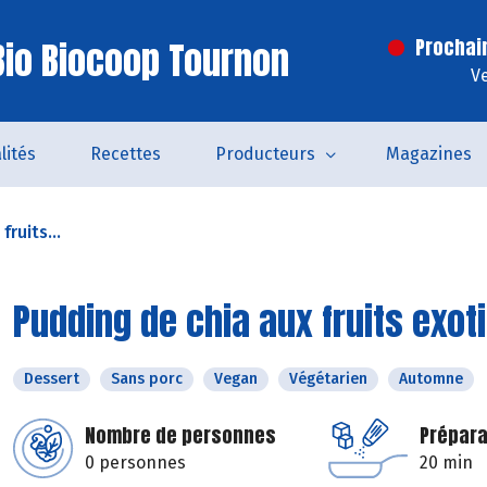
io Biocoop Tournon
Prochai
V
lités
Recettes
Producteurs
Magazines
ruits...
Pudding de chia aux fruits exot
Dessert
Sans porc
Vegan
Végétarien
Automne
Nombre de personnes
Prépara
0 personnes
20 min