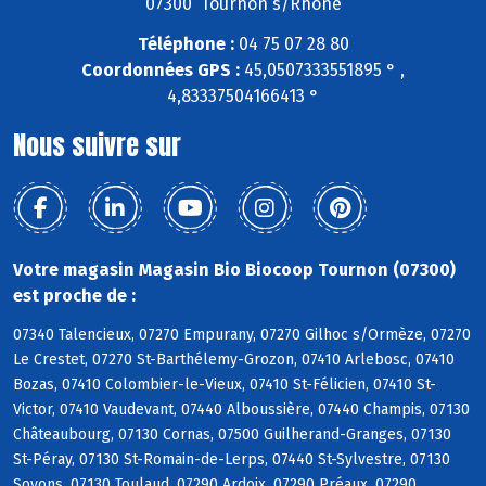
07300 Tournon s/Rhône
Téléphone :
04 75 07 28 80
Coordonnées GPS :
45,0507333551895 ° ,
4,83337504166413 °
Nous suivre sur
Votre magasin Magasin Bio Biocoop Tournon (07300)
est proche de :
07340 Talencieux, 07270 Empurany, 07270 Gilhoc s/Ormèze, 07270
Le Crestet, 07270 St-Barthélemy-Grozon, 07410 Arlebosc, 07410
Bozas, 07410 Colombier-le-Vieux, 07410 St-Félicien, 07410 St-
Victor, 07410 Vaudevant, 07440 Alboussière, 07440 Champis, 07130
Châteaubourg, 07130 Cornas, 07500 Guilherand-Granges, 07130
St-Péray, 07130 St-Romain-de-Lerps, 07440 St-Sylvestre, 07130
Soyons, 07130 Toulaud, 07290 Ardoix, 07290 Préaux, 07290