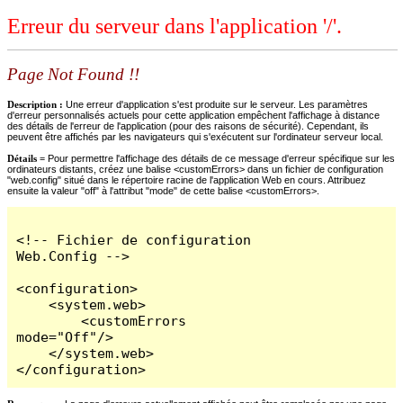
Erreur du serveur dans l'application '/'.
Page Not Found !!
Description :
Une erreur d'application s'est produite sur le serveur. Les paramètres
d'erreur personnalisés actuels pour cette application empêchent l'affichage à distance
des détails de l'erreur de l'application (pour des raisons de sécurité). Cependant, ils
peuvent être affichés par les navigateurs qui s'exécutent sur l'ordinateur serveur local.
Détails =
Pour permettre l'affichage des détails de ce message d'erreur spécifique sur les
ordinateurs distants, créez une balise <customErrors> dans un fichier de configuration
"web.config" situé dans le répertoire racine de l'application Web en cours. Attribuez
ensuite la valeur "off" à l'attribut "mode" de cette balise <customErrors>.
<!-- Fichier de configuration 
Web.Config -->

<configuration>

    <system.web>

        <customErrors 
mode="Off"/>

    </system.web>

</configuration>