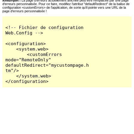
Remarques :
La page d'erreurs actuellement affichée peut être remplacée par une page
d'erreurs personnalisée. Pour ce faire, modifiez l'attribut "defaultRedirect" de la balise de
configuration <customErrors> de l'application, de sorte qu'il pointe vers une URL de la
page d'erreurs personnalisée !
<!-- Fichier de configuration 
Web.Config -->

<configuration>

    <system.web>

        <customErrors 
mode="RemoteOnly" 
defaultRedirect="mycustompage.h
tm"/>

    </system.web>

</configuration>