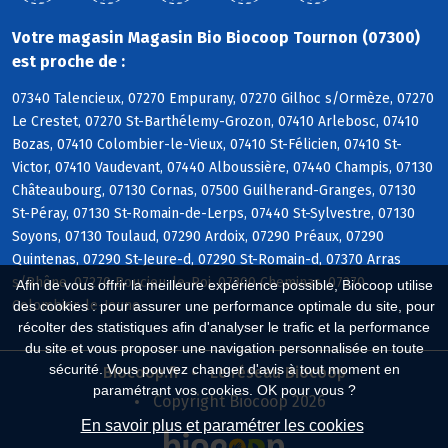
Votre magasin Magasin Bio Biocoop Tournon (07300)
est proche de :
07340 Talencieux, 07270 Empurany, 07270 Gilhoc s/Ormèze, 07270
Le Crestet, 07270 St-Barthélemy-Grozon, 07410 Arlebosc, 07410
Bozas, 07410 Colombier-le-Vieux, 07410 St-Félicien, 07410 St-
Victor, 07410 Vaudevant, 07440 Alboussière, 07440 Champis, 07130
Châteaubourg, 07130 Cornas, 07500 Guilherand-Granges, 07130
St-Péray, 07130 St-Romain-de-Lerps, 07440 St-Sylvestre, 07130
Soyons, 07130 Toulaud, 07290 Ardoix, 07290 Préaux, 07290
Quintenas, 07290 St-Jeure-d, 07290 St-Romain-d, 07370 Arras
s/Rhône, 07270 Boucieu-le-Roi, 07300 Cheminas, 07270
Afin de vous offrir la meilleure expérience possible, Biocoop utilise
Colombier-le-Jeune
des cookies : pour assurer une performance optimale du site, pour
récolter des statistiques afin d'analyser le trafic et la performance
du site et vous proposer une navigation personnalisée en toute
sécurité. Vous pouvez changer d'avis à tout moment en
Biocoop.fr
Le réseau Biocoop
paramétrant vos cookies. OK pour vous ?
Copyright Biocoop 2026
En savoir plus et paramétrer les cookies