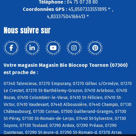
Téléphone :
04 75 07 28 80
Coordonnées GPS :
45,0507333551895 ° ,
4,83337504166413 °
Nous suivre sur
Votre magasin Magasin Bio Biocoop Tournon (07300)
est proche de :
07340 Talencieux, 07270 Empurany, 07270 Gilhoc s/Ormèze, 07270
Le Crestet, 07270 St-Barthélemy-Grozon, 07410 Arlebosc, 07410
Bozas, 07410 Colombier-le-Vieux, 07410 St-Félicien, 07410 St-
Victor, 07410 Vaudevant, 07440 Alboussière, 07440 Champis, 07130
Châteaubourg, 07130 Cornas, 07500 Guilherand-Granges, 07130
St-Péray, 07130 St-Romain-de-Lerps, 07440 St-Sylvestre, 07130
Soyons, 07130 Toulaud, 07290 Ardoix, 07290 Préaux, 07290
Quintenas, 07290 St-Jeure-d, 07290 St-Romain-d, 07370 Arras