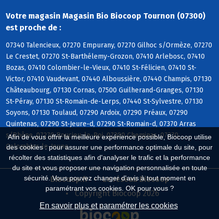
Votre magasin Magasin Bio Biocoop Tournon (07300)
est proche de :
07340 Talencieux, 07270 Empurany, 07270 Gilhoc s/Ormèze, 07270
Le Crestet, 07270 St-Barthélemy-Grozon, 07410 Arlebosc, 07410
Bozas, 07410 Colombier-le-Vieux, 07410 St-Félicien, 07410 St-
Victor, 07410 Vaudevant, 07440 Alboussière, 07440 Champis, 07130
Châteaubourg, 07130 Cornas, 07500 Guilherand-Granges, 07130
St-Péray, 07130 St-Romain-de-Lerps, 07440 St-Sylvestre, 07130
Soyons, 07130 Toulaud, 07290 Ardoix, 07290 Préaux, 07290
Quintenas, 07290 St-Jeure-d, 07290 St-Romain-d, 07370 Arras
s/Rhône, 07270 Boucieu-le-Roi, 07300 Cheminas, 07270
Afin de vous offrir la meilleure expérience possible, Biocoop utilise
Colombier-le-Jeune
des cookies : pour assurer une performance optimale du site, pour
récolter des statistiques afin d'analyser le trafic et la performance
du site et vous proposer une navigation personnalisée en toute
sécurité. Vous pouvez changer d'avis à tout moment en
Biocoop.fr
Le réseau Biocoop
paramétrant vos cookies. OK pour vous ?
Copyright Biocoop 2026
En savoir plus et paramétrer les cookies