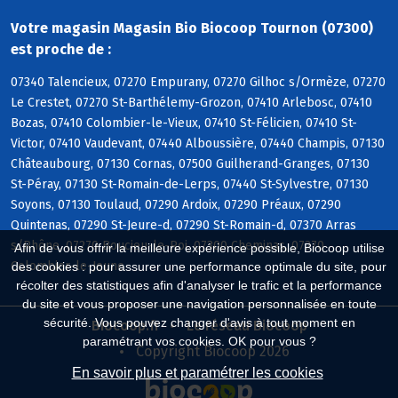
Votre magasin Magasin Bio Biocoop Tournon (07300)
est proche de :
07340 Talencieux, 07270 Empurany, 07270 Gilhoc s/Ormèze, 07270
Le Crestet, 07270 St-Barthélemy-Grozon, 07410 Arlebosc, 07410
Bozas, 07410 Colombier-le-Vieux, 07410 St-Félicien, 07410 St-
Victor, 07410 Vaudevant, 07440 Alboussière, 07440 Champis, 07130
Châteaubourg, 07130 Cornas, 07500 Guilherand-Granges, 07130
St-Péray, 07130 St-Romain-de-Lerps, 07440 St-Sylvestre, 07130
Soyons, 07130 Toulaud, 07290 Ardoix, 07290 Préaux, 07290
Quintenas, 07290 St-Jeure-d, 07290 St-Romain-d, 07370 Arras
s/Rhône, 07270 Boucieu-le-Roi, 07300 Cheminas, 07270
Afin de vous offrir la meilleure expérience possible, Biocoop utilise
Colombier-le-Jeune
des cookies : pour assurer une performance optimale du site, pour
récolter des statistiques afin d'analyser le trafic et la performance
du site et vous proposer une navigation personnalisée en toute
sécurité. Vous pouvez changer d'avis à tout moment en
Biocoop.fr
Le réseau Biocoop
paramétrant vos cookies. OK pour vous ?
Copyright Biocoop 2026
En savoir plus et paramétrer les cookies