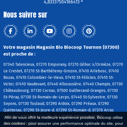
4,83337504166413 °
Nous suivre sur
Votre magasin Magasin Bio Biocoop Tournon (07300)
est proche de :
07340 Talencieux, 07270 Empurany, 07270 Gilhoc s/Ormèze, 07270
Le Crestet, 07270 St-Barthélemy-Grozon, 07410 Arlebosc, 07410
Bozas, 07410 Colombier-le-Vieux, 07410 St-Félicien, 07410 St-
Victor, 07410 Vaudevant, 07440 Alboussière, 07440 Champis, 07130
Châteaubourg, 07130 Cornas, 07500 Guilherand-Granges, 07130
St-Péray, 07130 St-Romain-de-Lerps, 07440 St-Sylvestre, 07130
Soyons, 07130 Toulaud, 07290 Ardoix, 07290 Préaux, 07290
Quintenas, 07290 St-Jeure-d, 07290 St-Romain-d, 07370 Arras
s/Rhône, 07270 Boucieu-le-Roi, 07300 Cheminas, 07270
Afin de vous offrir la meilleure expérience possible, Biocoop utilise
Colombier-le-Jeune
des cookies : pour assurer une performance optimale du site, pour