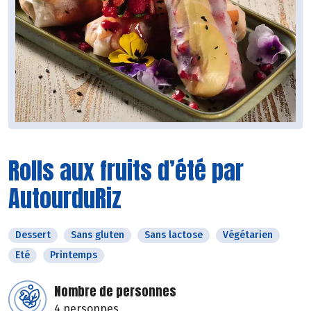
Rolls aux fruits d’été par
AutourduRiz
Dessert
Sans gluten
Sans lactose
Végétarien
Eté
Printemps
Nombre de personnes
4 personnes