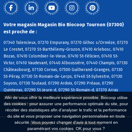
Votre magasin Magasin Bio Biocoop Tournon (07300)
est proche de :
07340 Talencieux, 07270 Empurany, 07270 Gilhoc s/Ormèze, 07270
Le Crestet, 07270 St-Barthélemy-Grozon, 07410 Arlebosc, 07410
Bozas, 07410 Colombier-le-Vieux, 07410 St-Félicien, 07410 St-
Victor, 07410 Vaudevant, 07440 Alboussière, 07440 Champis, 07130
Châteaubourg, 07130 Cornas, 07500 Guilherand-Granges, 07130
St-Péray, 07130 St-Romain-de-Lerps, 07440 St-Sylvestre, 07130
Soyons, 07130 Toulaud, 07290 Ardoix, 07290 Préaux, 07290
Quintenas, 07290 St-Jeure-d, 07290 St-Romain-d, 07370 Arras
s/Rhône, 07270 Boucieu-le-Roi, 07300 Cheminas, 07270
Afin de vous offrir la meilleure expérience possible, Biocoop utilise
Colombier-le-Jeune
des cookies : pour assurer une performance optimale du site, pour
récolter des statistiques afin d'analyser le trafic et la performance
du site et vous proposer une navigation personnalisée en toute
sécurité. Vous pouvez changer d'avis à tout moment en
Biocoop.fr
Le réseau Biocoop
paramétrant vos cookies. OK pour vous ?
Copyright Biocoop 2026