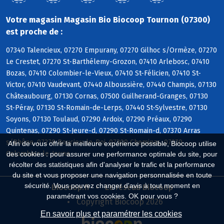
Votre magasin Magasin Bio Biocoop Tournon (07300)
est proche de :
07340 Talencieux, 07270 Empurany, 07270 Gilhoc s/Ormèze, 07270
Le Crestet, 07270 St-Barthélemy-Grozon, 07410 Arlebosc, 07410
Bozas, 07410 Colombier-le-Vieux, 07410 St-Félicien, 07410 St-
Victor, 07410 Vaudevant, 07440 Alboussière, 07440 Champis, 07130
Châteaubourg, 07130 Cornas, 07500 Guilherand-Granges, 07130
St-Péray, 07130 St-Romain-de-Lerps, 07440 St-Sylvestre, 07130
Soyons, 07130 Toulaud, 07290 Ardoix, 07290 Préaux, 07290
Quintenas, 07290 St-Jeure-d, 07290 St-Romain-d, 07370 Arras
s/Rhône, 07270 Boucieu-le-Roi, 07300 Cheminas, 07270
Afin de vous offrir la meilleure expérience possible, Biocoop utilise
Colombier-le-Jeune
des cookies : pour assurer une performance optimale du site, pour
récolter des statistiques afin d'analyser le trafic et la performance
du site et vous proposer une navigation personnalisée en toute
sécurité. Vous pouvez changer d'avis à tout moment en
Biocoop.fr
Le réseau Biocoop
paramétrant vos cookies. OK pour vous ?
Copyright Biocoop 2026
En savoir plus et paramétrer les cookies