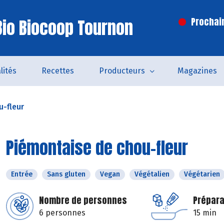
io Biocoop Tournon
Prochai
lités
Recettes
Producteurs
Magazines
u-fleur
Piémontaise de chou-fleur
Entrée
Sans gluten
Vegan
Végétalien
Végétarien
Nombre de personnes
Prépara
6 personnes
15 min