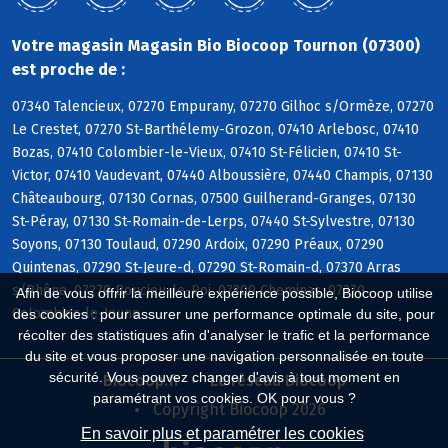
Votre magasin Magasin Bio Biocoop Tournon (07300)
est proche de :
07340 Talencieux, 07270 Empurany, 07270 Gilhoc s/Ormèze, 07270
Le Crestet, 07270 St-Barthélemy-Grozon, 07410 Arlebosc, 07410
Bozas, 07410 Colombier-le-Vieux, 07410 St-Félicien, 07410 St-
Victor, 07410 Vaudevant, 07440 Alboussière, 07440 Champis, 07130
Châteaubourg, 07130 Cornas, 07500 Guilherand-Granges, 07130
St-Péray, 07130 St-Romain-de-Lerps, 07440 St-Sylvestre, 07130
Soyons, 07130 Toulaud, 07290 Ardoix, 07290 Préaux, 07290
Quintenas, 07290 St-Jeure-d, 07290 St-Romain-d, 07370 Arras
s/Rhône, 07270 Boucieu-le-Roi, 07300 Cheminas, 07270
Afin de vous offrir la meilleure expérience possible, Biocoop utilise
Colombier-le-Jeune
des cookies : pour assurer une performance optimale du site, pour
récolter des statistiques afin d'analyser le trafic et la performance
du site et vous proposer une navigation personnalisée en toute
sécurité. Vous pouvez changer d'avis à tout moment en
Biocoop.fr
Le réseau Biocoop
paramétrant vos cookies. OK pour vous ?
Copyright Biocoop 2026
En savoir plus et paramétrer les cookies