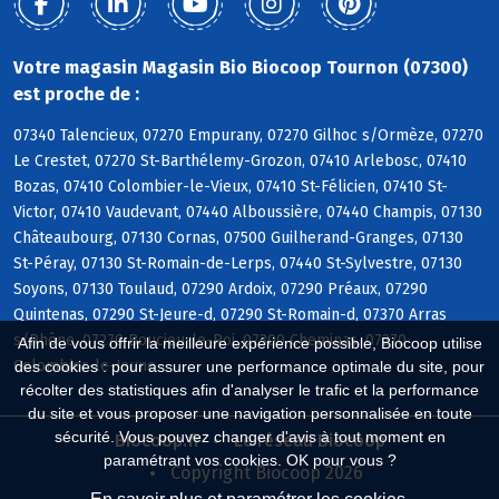
Votre magasin Magasin Bio Biocoop Tournon (07300)
est proche de :
07340 Talencieux, 07270 Empurany, 07270 Gilhoc s/Ormèze, 07270
Le Crestet, 07270 St-Barthélemy-Grozon, 07410 Arlebosc, 07410
Bozas, 07410 Colombier-le-Vieux, 07410 St-Félicien, 07410 St-
Victor, 07410 Vaudevant, 07440 Alboussière, 07440 Champis, 07130
Châteaubourg, 07130 Cornas, 07500 Guilherand-Granges, 07130
St-Péray, 07130 St-Romain-de-Lerps, 07440 St-Sylvestre, 07130
Soyons, 07130 Toulaud, 07290 Ardoix, 07290 Préaux, 07290
Quintenas, 07290 St-Jeure-d, 07290 St-Romain-d, 07370 Arras
s/Rhône, 07270 Boucieu-le-Roi, 07300 Cheminas, 07270
Afin de vous offrir la meilleure expérience possible, Biocoop utilise
Colombier-le-Jeune
des cookies : pour assurer une performance optimale du site, pour
récolter des statistiques afin d'analyser le trafic et la performance
du site et vous proposer une navigation personnalisée en toute
sécurité. Vous pouvez changer d'avis à tout moment en
Biocoop.fr
Le réseau Biocoop
paramétrant vos cookies. OK pour vous ?
Copyright Biocoop 2026