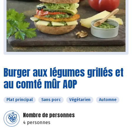
Burger aux légumes grillés et
au comté mûr AOP
Plat principal
Sans porc
Végétarien
Automne
Nombre de personnes
4 personnes