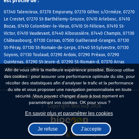
est proche de :
07340 Talencieux, 07270 Empurany, 07270 Gilhoc s/Ormèze, 07270
Le Crestet, 07270 St-Barthélemy-Grozon, 07410 Arlebosc, 07410
Bozas, 07410 Colombier-le-Vieux, 07410 St-Félicien, 07410 St-
Victor, 07410 Vaudevant, 07440 Alboussière, 07440 Champis, 07130
Châteaubourg, 07130 Cornas, 07500 Guilherand-Granges, 07130
St-Péray, 07130 St-Romain-de-Lerps, 07440 St-Sylvestre, 07130
Soyons, 07130 Toulaud, 07290 Ardoix, 07290 Préaux, 07290
Quintenas, 07290 St-Jeure-d, 07290 St-Romain-d, 07370 Arras
s/Rhône, 07270 Boucieu-le-Roi, 07300 Cheminas, 07270
Afin de vous offrir la meilleure expérience possible, Biocoop utilise
Colombier-le-Jeune
des cookies : pour assurer une performance optimale du site, pour
récolter des statistiques afin d'analyser le trafic et la performance
du site et vous proposer une navigation personnalisée en toute
sécurité. Vous pouvez changer d'avis à tout moment en
Biocoop.fr
Le réseau Biocoop
paramétrant vos cookies. OK pour vous ?
Copyright Biocoop 2026
En savoir plus et paramétrer les cookies
Je refuse
J'accepte
Réalisé par