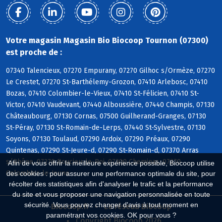
Votre magasin Magasin Bio Biocoop Tournon (07300)
est proche de :
07340 Talencieux, 07270 Empurany, 07270 Gilhoc s/Ormèze, 07270
Le Crestet, 07270 St-Barthélemy-Grozon, 07410 Arlebosc, 07410
Bozas, 07410 Colombier-le-Vieux, 07410 St-Félicien, 07410 St-
Victor, 07410 Vaudevant, 07440 Alboussière, 07440 Champis, 07130
Châteaubourg, 07130 Cornas, 07500 Guilherand-Granges, 07130
St-Péray, 07130 St-Romain-de-Lerps, 07440 St-Sylvestre, 07130
Soyons, 07130 Toulaud, 07290 Ardoix, 07290 Préaux, 07290
Quintenas, 07290 St-Jeure-d, 07290 St-Romain-d, 07370 Arras
s/Rhône, 07270 Boucieu-le-Roi, 07300 Cheminas, 07270
Afin de vous offrir la meilleure expérience possible, Biocoop utilise
Colombier-le-Jeune
des cookies : pour assurer une performance optimale du site, pour
récolter des statistiques afin d'analyser le trafic et la performance
du site et vous proposer une navigation personnalisée en toute
sécurité. Vous pouvez changer d'avis à tout moment en
Biocoop.fr
Le réseau Biocoop
paramétrant vos cookies. OK pour vous ?
Copyright Biocoop 2026