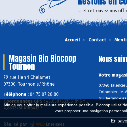
Restons en con
....et retrouvez nos of
Accueil
Contact
Menti
Magasin Bio Biocoop
Nous suiv
Tournon
Votre magasi
79 rue Henri Chalamet
07300 Tournon s/Rhône
07340 Talencie
Colombier-le-Vi
Téléphone :
04 75 07 28 80
Guilherand-Gran
Coordonnées GPS :
45,0507333551895 ° ,
Quintenas, 072
Afin de vous offrir la meilleure expérience possible, Biocoop utilise d
4,83337504166413 °
vous proposer une navigation personnal
En savoi
Réalisé par