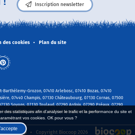
 !
Inscription newsletter
n des cookies
Plan du site
St-Barthélemy-Grozon, 07410 Arlebosc, 07410 Bozas, 07410
ussière, 07440 Champis, 07130 Châteaubourg, 07130 Cornas, 07500
07130 Soyons, 07130 Toulaud, 07290 Ardoix, 07290 Préaux, 07290
u-le-Roi, 07300 Cheminas, 07270 Colombier-le-Jeune
 des statistiques afin d'analyser le trafic et la performance du site et
paramétrant vos cookies. OK pour vous ?
'accepte
seau Biocoop
Copyright Biocoop 2026