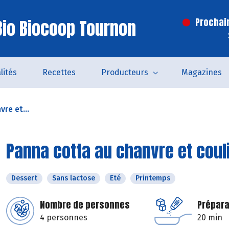
io Biocoop Tournon
Prochai
lités
Recettes
Producteurs
Magazines
re et...
Panna cotta au chanvre et couli
Dessert
Sans lactose
Eté
Printemps
Nombre de personnes
Prépara
4 personnes
20 min