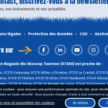
tact, inscrivez-vous à la newsletter
fres, nos événements et nos actualités.
ons légales
Protection des données
CGU
Gestio
re sur
n Magasin Bio Biocoop Tournon (07300) est proche de :
ux, 07270 Empurany, 07270 Gilhoc s/Ormèze, 07270 Le Crestet, 07270 
eux, 07410 St-Félicien, 07410 St-Victor, 07410 Vaudevant, 07440 Albo
ges, 07130 St-Péray, 07130 St-Romain-de-Lerps, 07440 St-Sylvestre, 
90 St-Jeure-d, 07290 St-Romain-d, 07370 Arras s/Rhône, 07270 Boucie
es cookies : pour assurer une performance optimale du site, pour récolter
isée en toute sécurité. Vous pouvez changer d'avis à tout moment en 
r plus et paramétrer les cookies
Je refuse
J
Biocoop.fr
Le ré