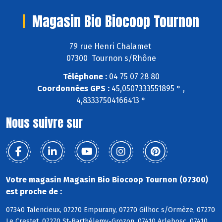
Magasin Bio Biocoop Tournon
79 rue Henri Chalamet
07300 Tournon s/Rhône
Téléphone :
04 75 07 28 80
Coordonnées GPS :
45,0507333551895 ° ,
4,83337504166413 °
Nous suivre sur
Votre magasin Magasin Bio Biocoop Tournon (07300)
est proche de :
07340 Talencieux, 07270 Empurany, 07270 Gilhoc s/Ormèze, 07270
Le Crestet, 07270 St-Barthélemy-Grozon, 07410 Arlebosc, 07410