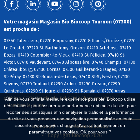
Votre magasin Magasin Bio Biocoop Tournon (07300)
est proche de :
07340 Talencieux, 07270 Empurany, 07270 Gilhoc s/Ormèze, 07270
Le Crestet, 07270 St-Barthélemy-Grozon, 07410 Arlebosc, 07410
Bozas, 07410 Colombier-le-Vieux, 07410 St-Félicien, 07410 St-
Victor, 07410 Vaudevant, 07440 Alboussière, 07440 Champis, 07130
Châteaubourg, 07130 Cornas, 07500 Guilherand-Granges, 07130
St-Péray, 07130 St-Romain-de-Lerps, 07440 St-Sylvestre, 07130
Soyons, 07130 Toulaud, 07290 Ardoix, 07290 Préaux, 07290
Quintenas, 07290 St-Jeure-d, 07290 St-Romain-d, 07370 Arras
s/Rhône, 07270 Boucieu-le-Roi, 07300 Cheminas, 07270
Afin de vous offrir la meilleure expérience possible, Biocoop utilise
Colombier-le-Jeune
des cookies : pour assurer une performance optimale du site, pour
récolter des statistiques afin d'analyser le trafic et la performance
du site et vous proposer une navigation personnalisée en toute
sécurité. Vous pouvez changer d'avis à tout moment en
Biocoop.fr
Le réseau Biocoop
paramétrant vos cookies. OK pour vous ?
Copyright Biocoop 2026