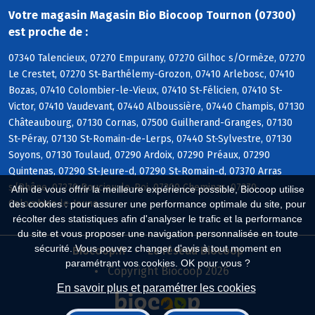
Votre magasin Magasin Bio Biocoop Tournon (07300)
est proche de :
07340 Talencieux, 07270 Empurany, 07270 Gilhoc s/Ormèze, 07270
Le Crestet, 07270 St-Barthélemy-Grozon, 07410 Arlebosc, 07410
Bozas, 07410 Colombier-le-Vieux, 07410 St-Félicien, 07410 St-
Victor, 07410 Vaudevant, 07440 Alboussière, 07440 Champis, 07130
Châteaubourg, 07130 Cornas, 07500 Guilherand-Granges, 07130
St-Péray, 07130 St-Romain-de-Lerps, 07440 St-Sylvestre, 07130
Soyons, 07130 Toulaud, 07290 Ardoix, 07290 Préaux, 07290
Quintenas, 07290 St-Jeure-d, 07290 St-Romain-d, 07370 Arras
s/Rhône, 07270 Boucieu-le-Roi, 07300 Cheminas, 07270
Afin de vous offrir la meilleure expérience possible, Biocoop utilise
Colombier-le-Jeune
des cookies : pour assurer une performance optimale du site, pour
récolter des statistiques afin d'analyser le trafic et la performance
du site et vous proposer une navigation personnalisée en toute
sécurité. Vous pouvez changer d'avis à tout moment en
Biocoop.fr
Le réseau Biocoop
paramétrant vos cookies. OK pour vous ?
Copyright Biocoop 2026
En savoir plus et paramétrer les cookies