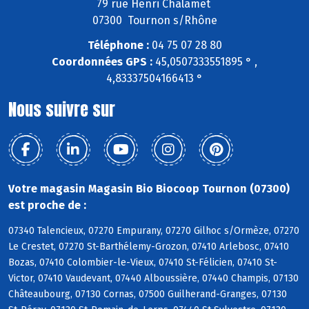
79 rue Henri Chalamet
07300 Tournon s/Rhône
Téléphone :
04 75 07 28 80
Coordonnées GPS :
45,0507333551895 ° ,
4,83337504166413 °
Nous suivre sur
Votre magasin Magasin Bio Biocoop Tournon (07300)
est proche de :
07340 Talencieux, 07270 Empurany, 07270 Gilhoc s/Ormèze, 07270
Le Crestet, 07270 St-Barthélemy-Grozon, 07410 Arlebosc, 07410
Bozas, 07410 Colombier-le-Vieux, 07410 St-Félicien, 07410 St-
Victor, 07410 Vaudevant, 07440 Alboussière, 07440 Champis, 07130
Châteaubourg, 07130 Cornas, 07500 Guilherand-Granges, 07130