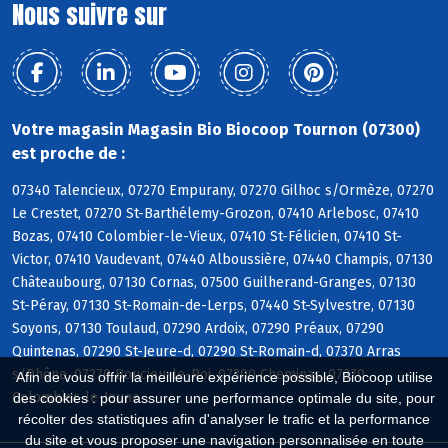
Nous suivre sur
Votre magasin Magasin Bio Biocoop Tournon (07300)
est proche de :
07340 Talencieux, 07270 Empurany, 07270 Gilhoc s/Ormèze, 07270
Le Crestet, 07270 St-Barthélemy-Grozon, 07410 Arlebosc, 07410
Bozas, 07410 Colombier-le-Vieux, 07410 St-Félicien, 07410 St-
Victor, 07410 Vaudevant, 07440 Alboussière, 07440 Champis, 07130
Châteaubourg, 07130 Cornas, 07500 Guilherand-Granges, 07130
St-Péray, 07130 St-Romain-de-Lerps, 07440 St-Sylvestre, 07130
Soyons, 07130 Toulaud, 07290 Ardoix, 07290 Préaux, 07290
Quintenas, 07290 St-Jeure-d, 07290 St-Romain-d, 07370 Arras
s/Rhône, 07270 Boucieu-le-Roi, 07300 Cheminas, 07270
Afin de vous offrir la meilleure expérience possible, Biocoop utilise
Colombier-le-Jeune
des cookies : pour assurer une performance optimale du site, pour
récolter des statistiques afin d'analyser le trafic et la performance
du site et vous proposer une navigation personnalisée en toute