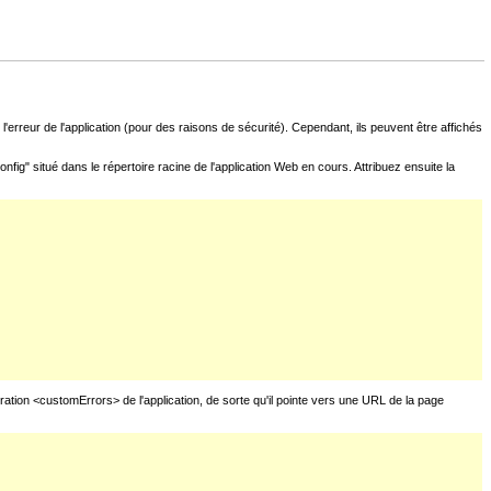
l'erreur de l'application (pour des raisons de sécurité). Cependant, ils peuvent être affichés
fig" situé dans le répertoire racine de l'application Web en cours. Attribuez ensuite la
uration <customErrors> de l'application, de sorte qu'il pointe vers une URL de la page