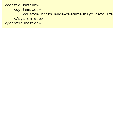
<configuration>

    <system.web>

        <customErrors mode="RemoteOnly" defaultR
    </system.web>

</configuration>