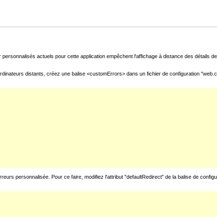
 personnalisés actuels pour cette application empêchent l'affichage à distance des détails de 
rdinateurs distants, créez une balise <customErrors> dans un fichier de configuration "web.con
urs personnalisée. Pour ce faire, modifiez l'attribut "defaultRedirect" de la balise de config