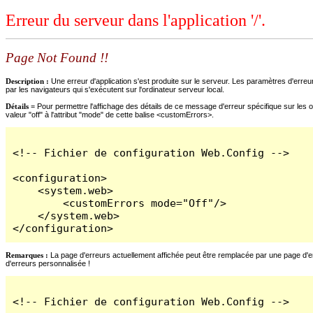
Erreur du serveur dans l'application '/'.
Page Not Found !!
Description :
Une erreur d'application s'est produite sur le serveur. Les paramètres d'erreur
par les navigateurs qui s'exécutent sur l'ordinateur serveur local.
Détails =
Pour permettre l'affichage des détails de ce message d'erreur spécifique sur les o
valeur "off" à l'attribut "mode" de cette balise <customErrors>.
<!-- Fichier de configuration Web.Config -->

<configuration>

    <system.web>

        <customErrors mode="Off"/>

    </system.web>

</configuration>
Remarques :
La page d'erreurs actuellement affichée peut être remplacée par une page d'erre
d'erreurs personnalisée !
<!-- Fichier de configuration Web.Config -->
