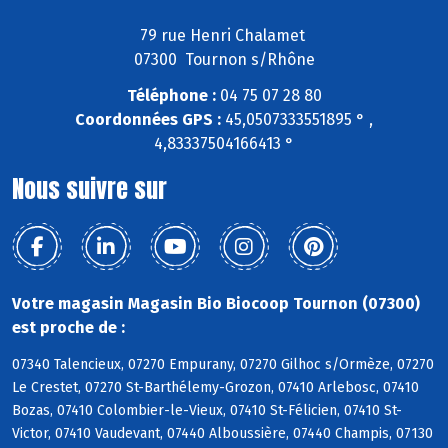
79 rue Henri Chalamet
07300 Tournon s/Rhône
Téléphone :
04 75 07 28 80
Coordonnées GPS :
45,0507333551895 ° ,
4,83337504166413 °
Nous suivre sur
Votre magasin Magasin Bio Biocoop Tournon (07300)
est proche de :
07340 Talencieux, 07270 Empurany, 07270 Gilhoc s/Ormèze, 07270
Le Crestet, 07270 St-Barthélemy-Grozon, 07410 Arlebosc, 07410
Bozas, 07410 Colombier-le-Vieux, 07410 St-Félicien, 07410 St-
Victor, 07410 Vaudevant, 07440 Alboussière, 07440 Champis, 07130