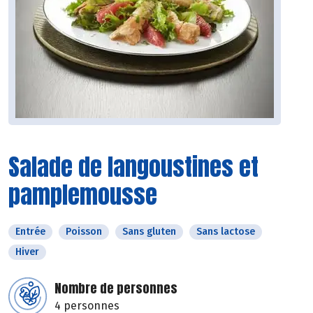
Salade de langoustines et
pamplemousse
Entrée
Poisson
Sans gluten
Sans lactose
Hiver
Nombre de personnes
4 personnes