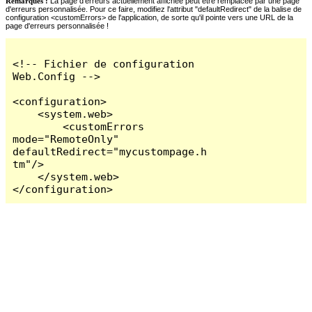
Remarques :
La page d'erreurs actuellement affichée peut être remplacée par une page
d'erreurs personnalisée. Pour ce faire, modifiez l'attribut "defaultRedirect" de la balise de
configuration <customErrors> de l'application, de sorte qu'il pointe vers une URL de la
page d'erreurs personnalisée !
<!-- Fichier de configuration 
Web.Config -->

<configuration>

    <system.web>

        <customErrors 
mode="RemoteOnly" 
defaultRedirect="mycustompage.h
tm"/>

    </system.web>

</configuration>