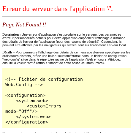
Erreur du serveur dans l'application '/'.
Page Not Found !!
Description :
Une erreur d'application s'est produite sur le serveur. Les paramètres
d'erreur personnalisés actuels pour cette application empêchent l'affichage à distance
des détails de l'erreur de l'application (pour des raisons de sécurité). Cependant, ils
peuvent être affichés par les navigateurs qui s'exécutent sur l'ordinateur serveur local.
Détails =
Pour permettre l'affichage des détails de ce message d'erreur spécifique sur les
ordinateurs distants, créez une balise <customErrors> dans un fichier de configuration
"web.config" situé dans le répertoire racine de l'application Web en cours. Attribuez
ensuite la valeur "off" à l'attribut "mode" de cette balise <customErrors>.
<!-- Fichier de configuration 
Web.Config -->

<configuration>

    <system.web>

        <customErrors 
mode="Off"/>

    </system.web>

</configuration>