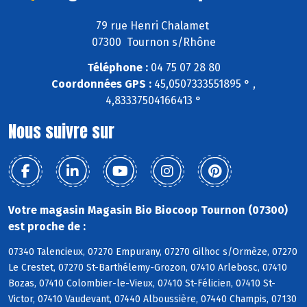
79 rue Henri Chalamet
07300 Tournon s/Rhône
Téléphone :
04 75 07 28 80
Coordonnées GPS :
45,0507333551895 ° ,
4,83337504166413 °
Nous suivre sur
Votre magasin Magasin Bio Biocoop Tournon (07300)
est proche de :
07340 Talencieux, 07270 Empurany, 07270 Gilhoc s/Ormèze, 07270
Le Crestet, 07270 St-Barthélemy-Grozon, 07410 Arlebosc, 07410
Bozas, 07410 Colombier-le-Vieux, 07410 St-Félicien, 07410 St-
Victor, 07410 Vaudevant, 07440 Alboussière, 07440 Champis, 07130