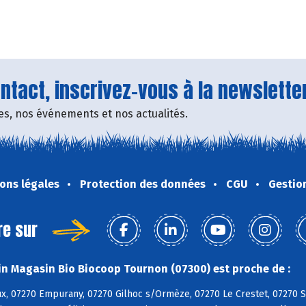
tact, inscrivez-vous à la newsletter
fres, nos événements et nos actualités.
ons légales
Protection des données
CGU
Gestio
re sur
n Magasin Bio Biocoop Tournon (07300) est proche de :
ux, 07270 Empurany, 07270 Gilhoc s/Ormèze, 07270 Le Crestet, 07270 