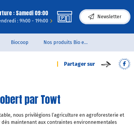
rture : Samedi 09:00
Newsletter
endredi : 9h00 - 19h00
Biocoop
Nos produits Bio et Locaux
Partager sur
gobert par Towt
ble, nous privilégions l’agriculture en agroforesterie et
pter dès maintenant aux contraintes environnementales